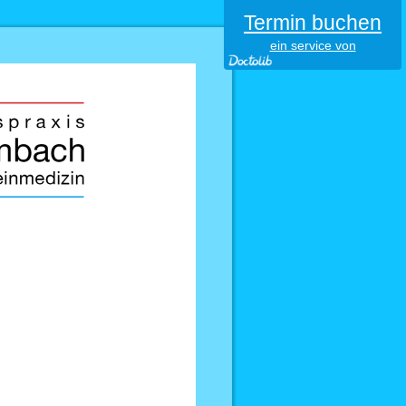
Termin buchen
ein service von