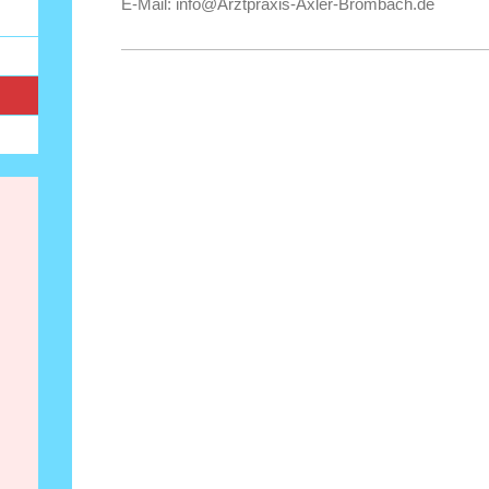
E-Mail:
info@Arztpraxis-Axler-Brombach.de
f