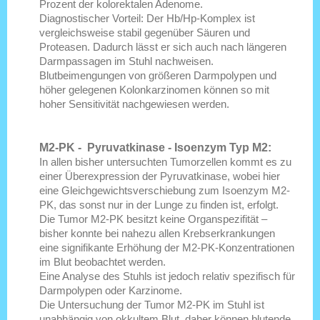
Prozent der kolorektalen Adenome.
Diagnostischer Vorteil: Der Hb/Hp-Komplex ist
vergleichsweise stabil gegenüber Säuren und
Proteasen. Dadurch lässt er sich auch nach längeren
Darmpassagen im Stuhl nachweisen.
Blutbeimengungen von größeren Darmpolypen und
höher gelegenen Kolonkarzinomen können so mit
hoher Sensitivität nachgewiesen werden.
M2-PK - Pyruvatkinase - Isoenzym Typ M2:
In allen bisher untersuchten Tumorzellen kommt es zu
einer Überexpression der Pyruvatkinase, wobei hier
eine Gleichgewichtsverschiebung zum Isoenzym M2-
PK, das sonst nur in der Lunge zu finden ist, erfolgt.
Die Tumor M2-PK besitzt keine Organspezifität –
bisher konnte bei nahezu allen Krebserkrankungen
eine signifikante Erhöhung der M2-PK-Konzentrationen
im Blut beobachtet werden.
Eine Analyse des Stuhls ist jedoch relativ spezifisch für
Darmpolypen oder Karzinome.
Die Untersuchung der Tumor M2-PK im Stuhl ist
unabhängig von okkultem Blut, daher können blutende